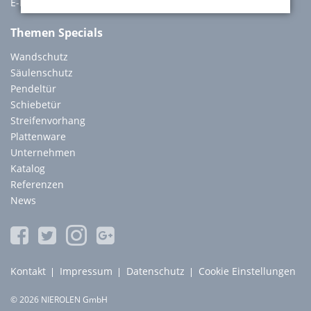
E-Mail:
info@nierolen.de
Themen Specials
Wandschutz
Säulenschutz
Pendeltür
Schiebetür
Streifenvorhang
Plattenware
Unternehmen
Katalog
Referenzen
News
Navigation
Kontakt
Impressum
Datenschutz
Cookie Einstellungen
überspringen
© 2026 NIEROLEN GmbH