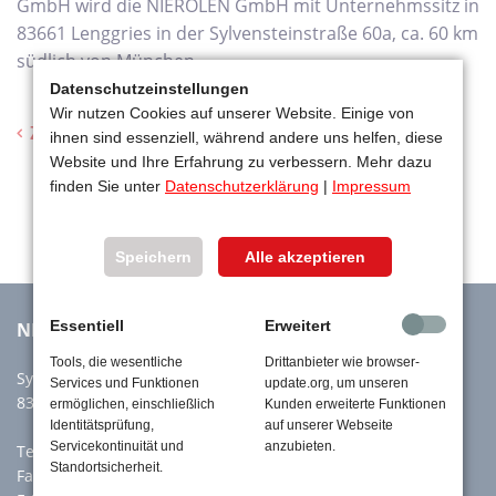
GmbH wird die NIEROLEN GmbH mit Unternehmssitz in
83661 Lenggries in der Sylvensteinstraße 60a, ca. 60 km
südlich von München.
Datenschutzeinstellungen
Wir nutzen Cookies auf unserer Website. Einige von
Zur Beitragsübersicht
ihnen sind essenziell, während andere uns helfen, diese
Website und Ihre Erfahrung zu verbessern. Mehr dazu
finden Sie unter
Datenschutzerklärung
|
Impressum
Speichern
Alle akzeptieren
Essentiell
Erweitert
NIEROLEN GmbH
Tools, die wesentliche
Drittanbieter wie browser-
Sylvensteinstr. 60a
Services und Funktionen
update.org, um unseren
83661 Lenggries
ermöglichen, einschließlich
Kunden erweiterte Funktionen
Identitätsprüfung,
auf unserer Webseite
Servicekontinuität und
anzubieten.
Tel:
+49 8042 914880
Standortsicherheit.
Fax: +49 8042 914888