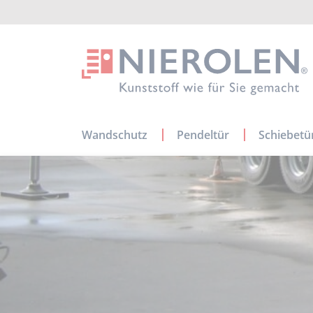
Navigation
Wandschutz
Pendeltür
Schiebetü
überspringen