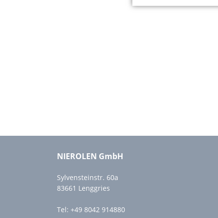
NIEROLEN GmbH
Sylvensteinstr. 60a
83661 Lenggries
Tel:
+49 8042 914880