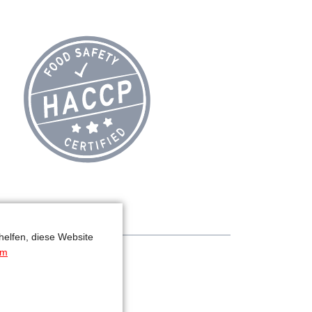
helfen, diese Website
um
n Abmessungen möglich: