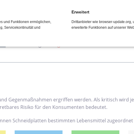
Länge: bis 2000 mm
Erweitert
Breite: bis 1000 mm
ces und Funktionen ermöglichen,
Drittanbieter wie browser-update.org
Stärke: 10 - 50 mm
ng, Servicekontinuität und
erweiterte Funktionen auf unserer Web
Alle unsere Schneidplatten werden kundenindividuell
Abmessungen?
Fragen Sie hier an.
und Gegenmaßnahmen ergriffen werden. Als kritisch wird je
rtretbares Risiko für den Konsumenten bedeutet.
nnen Schneidplatten bestimmten Lebensmittel zugeordnet