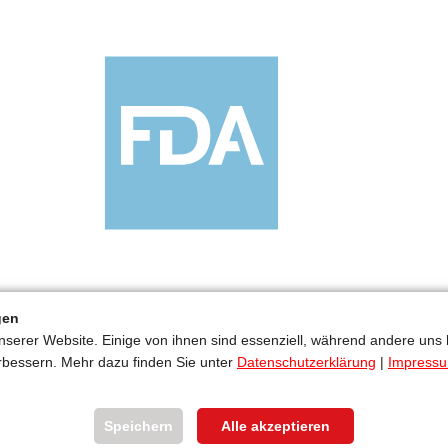
gen
nserer Website. Einige von ihnen sind essenziell, während andere uns 
rbessern. Mehr dazu finden Sie unter
Datenschutzerklärung
|
Impress
Abmessungen
Speichern
Alle akzeptieren
Grundsätzlich sind alle Schneidplatten in folgende