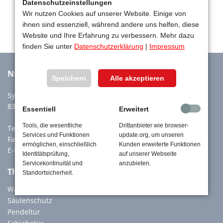
Datenschutzeinstellungen
Wir nutzen Cookies auf unserer Website. Einige von
ihnen sind essenziell, während andere uns helfen, diese
Website und Ihre Erfahrung zu verbessern. Mehr dazu
finden Sie unter
Datenschutzerklärung
|
Impressum
NIEROLEN GmbH
Speichern
Alle akzeptieren
Sylvensteinstr. 60a
83661 Lenggries
Essentiell
Erweitert
Tools, die wesentliche
Drittanbieter wie browser-
Tel:
+49 8042 914880
Services und Funktionen
update.org, um unseren
Fax: +49 8042 914888
ermöglichen, einschließlich
Kunden erweiterte Funktionen
E-Mail:
info@nierolen.de
Identitätsprüfung,
auf unserer Webseite
Servicekontinuität und
anzubieten.
Themen Specials
Standortsicherheit.
Wandschutz
Säulenschutz
Pendeltür