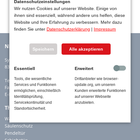
Datenschutzeinstellungen
Wir nutzen Cookies auf unserer Website. Einige von
ihnen sind essenziell, während andere uns helfen, diese
Website und Ihre Erfahrung zu verbessern. Mehr dazu
finden Sie unter
Datenschutzerklärung
|
Impressum
NIEROLEN GmbH
Speichern
Alle akzeptieren
Sylvensteinstr. 60a
83661 Lenggries
Essentiell
Erweitert
Tools, die wesentliche
Drittanbieter wie browser-
Tel:
+49 8042 914880
Services und Funktionen
update.org, um unseren
Fax: +49 8042 914888
ermöglichen, einschließlich
Kunden erweiterte Funktionen
E-Mail:
info@nierolen.de
Identitätsprüfung,
auf unserer Webseite
Servicekontinuität und
anzubieten.
Themen Specials
Standortsicherheit.
Wandschutz
Säulenschutz
Pendeltür