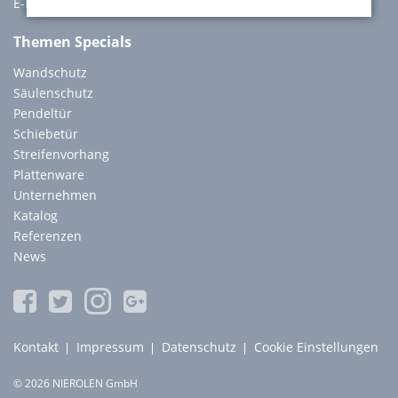
E-Mail:
info@nierolen.de
Themen Specials
Wandschutz
Säulenschutz
Pendeltür
Schiebetür
Streifenvorhang
Plattenware
Unternehmen
Katalog
Referenzen
News
Navigation
Kontakt
Impressum
Datenschutz
Cookie Einstellungen
überspringen
© 2026 NIEROLEN GmbH