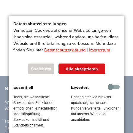
Datenschutzeinstellungen
Wir nutzen Cookies auf unserer Website. Einige von
ihnen sind essenziell, während andere uns helfen, diese
Website und Ihre Erfahrung zu verbessern. Mehr dazu
finden Sie unter
Datenschutzerklärung
|
Impressum
Speichern
Alle akzeptieren
Essentiell
Erweitert
NIEROLEN GmbH
Tools, die wesentliche
Drittanbieter wie browser-
Sylvensteinstr. 60a
Services und Funktionen
update.org, um unseren
83661 Lenggries
ermöglichen, einschließlich
Kunden erweiterte Funktionen
Identitätsprüfung,
auf unserer Webseite
Servicekontinuität und
anzubieten.
Tel:
+49 8042 914880
Standortsicherheit.
Fax: +49 8042 914888