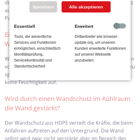
durch Gabelstapler oder Handhubwägen. Wandschutz
Speichern
Alle akzeptieren
aus HDPE ist für diesen Bereich sehr gut geeignet um
Paneele vor Beschädigungen zu schützen.
Essentiell
Erweitert
Eignet sich für Kühlräume nur der
Tools, die wesentliche
Drittanbieter wie browser-
Wandschutz aus HDPE?
Services und Funktionen
update.org, um unseren
ermöglichen, einschließlich
Kunden erweiterte Funktionen
Identitätsprüfung,
auf unserer Webseite
Wandschutz aus HDPE besitzt selbst bei Temperaturen
Servicekontinuität und
anzubieten.
von -30° C noch gute schlagzähe Eigenschaften ohne zu
Standortsicherheit.
splittern. Zudem nimmt der Wandschutz aus HDPE
keine Feuchtigkeit auf.
Wird durch einen Wandschutz im Kühlraum
die Wand gestärkt?
Der Wandschutz aus HDPE verteilt die Kräfte, die beim
Anfahren auftreten auf den Untergrund. Die Wand
selbst wird zwar nicht verstärkt aber im Bereich des