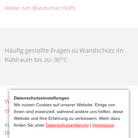
Weiter zum Wandschutz HDPE
Häufig gestellte Fragen zu Wandschutz im
Kühlraum bis zu -30°C
Datenschutzeinstellungen
Warum sollte im Kühlraum ein Wandschutz
Wir nutzen Cookies auf unserer Website. Einige von
eingebaut werden?
ihnen sind essenziell, während andere uns helfen, diese
Website und Ihre Erfahrung zu verbessern. Mehr dazu
Kühlräume werden meist aus Isopaneelen gebaut.
finden Sie unter
Datenschutzerklärung
|
Impressum
Diese Paneele sind empfindlich für Beschädigungen