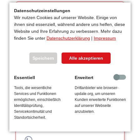
Datenschutzeinstellungen
Wir nutzen Cookies auf unserer Website. Einige von
ihnen sind essenziell, während andere uns helfen, diese
Website und Ihre Erfahrung zu verbessern. Mehr dazu
finden Sie unter
Datenschutzerklärung
|
Impressum
Speichern
Alle akzeptieren
Essentiell
Erweitert
Tools, die wesentliche
Drittanbieter wie browser-
Services und Funktionen
update.org, um unseren
Haben Sie gerade eine Frage?
ermöglichen, einschließlich
Kunden erweiterte Funktionen
Identitätsprüfung,
auf unserer Webseite
Benötigen Sie noch Informationen für eine
Servicekontinuität und
anzubieten.
Ausschreibung oder haben Fragen zu
Standortsicherheit.
unserem Material?
Wir beraten Sie gerne!