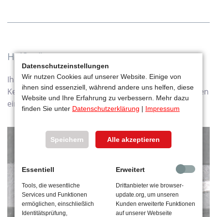
Heißprägung
Datenschutzeinstellungen
Wir nutzen Cookies auf unserer Website. Einige von
Ihr Firmenlogo oder eine Laufnummer kann zur
ihnen sind essenziell, während andere uns helfen, diese
Kennzeichnung und Rückverfolgung der Abstützplatten
Website und Ihre Erfahrung zu verbessern. Mehr dazu
eingebracht werden.
finden Sie unter
Datenschutzerklärung
|
Impressum
Speichern
Alle akzeptieren
Essentiell
Erweitert
Tools, die wesentliche
Drittanbieter wie browser-
Services und Funktionen
update.org, um unseren
ermöglichen, einschließlich
Kunden erweiterte Funktionen
Identitätsprüfung,
auf unserer Webseite