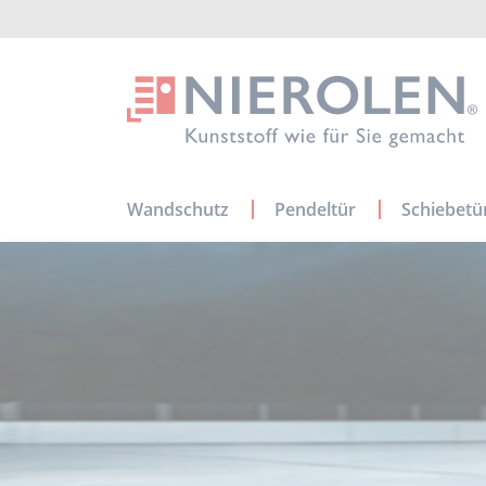
Navigation
Wandschutz
Pendeltür
Schiebetü
überspringen