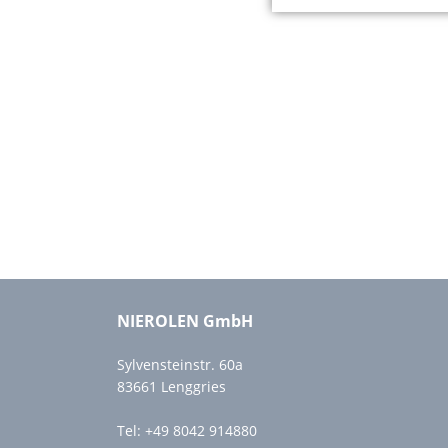
NIEROLEN GmbH
Sylvensteinstr. 60a
83661 Lenggries
Tel:
+49 8042 914880